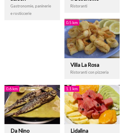
Gastronomie, paninerie
Ristoranti
e rosticcerie
0.5 km
Villa La Rosa
Ristoranti con pizzeria
0.6 km
1.1 km
Da Nino
Lidalina