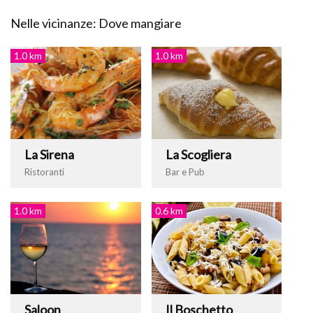
Nelle vicinanze: Dove mangiare
1.0 km
1.0 km
La Sirena
La Scogliera
Ristoranti
Bar e Pub
1.0 km
0.6 km
Saloon
Il Boschetto