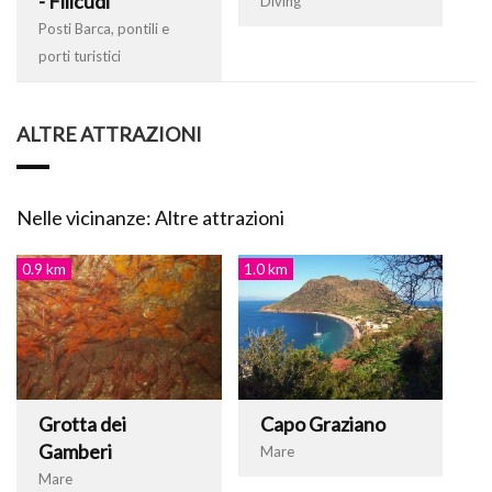
- Filicudi
Diving
Posti Barca, pontili e
porti turistici
ALTRE ATTRAZIONI
Nelle vicinanze: Altre attrazioni
0.9 km
1.0 km
Grotta dei
Capo Graziano
Gamberi
Mare
Mare