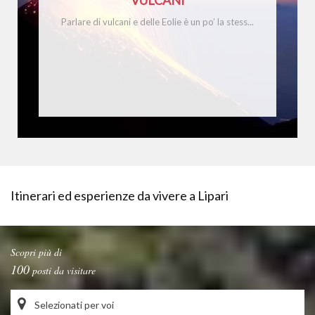
VULCANI
Parlare di vulcani e delle Eolie è un po’ la stess...
Itinerari ed esperienze da vivere a Lipari
Scopri più di
100
posti da visitare
Selezionati per voi