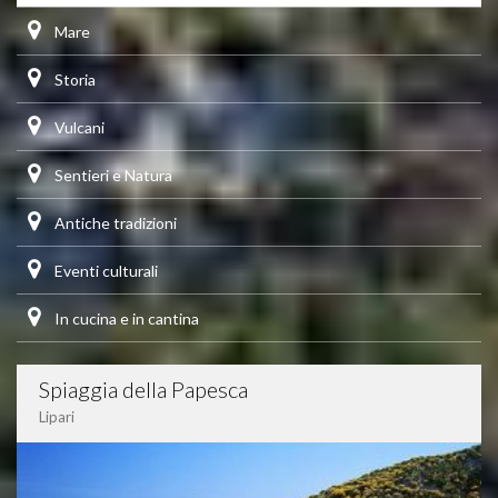
Mare
Storia
Vulcani
Sentieri e Natura
Antiche tradizioni
Eventi culturali
In cucina e in cantina
Spiaggia della Papesca
Lipari