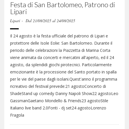
Festa di San Bartolomeo, Patrono di
Fo
Lipari
Lipari
Lipari
Dal 21/08/2025 al 24/08/2025
Folkm
Il 24 agosto è la festa ufficiale del patrono di Lipari e
organ
protettore delle Isole Eolie: San Bartolomeo. Durante il
periodo delle celebrazioni la Piazzetta di Marina Corta
viene animata da concerti e mercatini all'aperto, ed il 24
agosto, da splendidi giochi pirotecnici. Particolarmente
emozionante è la processione del Santo portato in spalla
per le vie del paese dagli isolani.Quest'anno il programma
ricreativo del festival prevede:21 agostoConcerto di
ShadeStand up comedy Danny Napoli Show22 agostoLeo
GassmanGaetano Mondello & Friends23 agostoStile
Italiano live band 2.0Fonti - dj set24 agostoLorenzo
Fragola