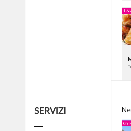
1.6 
M
T
SERVIZI
Nel
0.9 