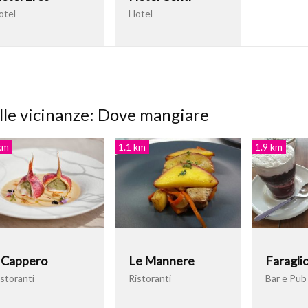
otel
Hotel
lle vicinanze: Dove mangiare
km
1.1 km
1.9 km
l Cappero
Le Mannere
Faragli
storanti
Ristoranti
Bar e Pub