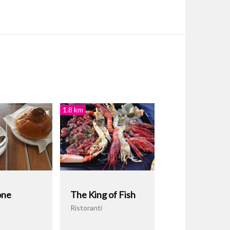
1.8 km
one
The King of Fish
Ristoranti