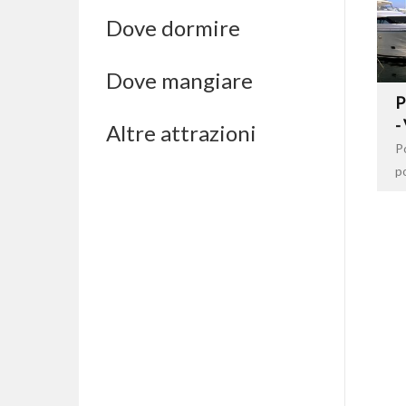
Dove dormire
Dove mangiare
P
-
Altre attrazioni
Po
po