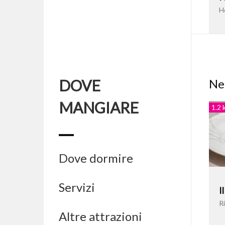
H
DOVE
Ne
MANGIARE
1.2 
Dove dormire
Servizi
I
Ri
Altre attrazioni