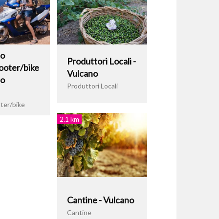
io
Produttori Locali -
ooter/bike
Vulcano
no
Produttori Locali
ter/bike
2.1 km
Cantine - Vulcano
Cantine