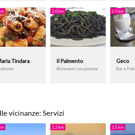
km
2.0 km
2.0 km
aria Tindara
Il Palmento
Geco
rattorie
Ristoranti con pizzeria
Bar e Pub
le vicinanze: Servizi
km
1.2 km
1.5 km