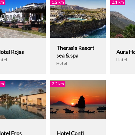
km
1.2 km
2.1 km
Therasia Resort
otel Rojas
Aura Ho
sea & spa
otel
Hotel
Hotel
km
2.2 km
otel Eros
Hotel Conti