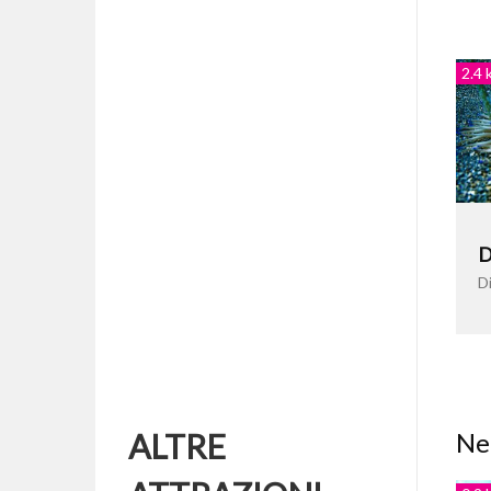
2.4 
D
D
ALTRE
Nel