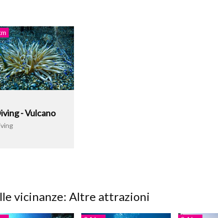
km
iving - Vulcano
iving
le vicinanze: Altre attrazioni