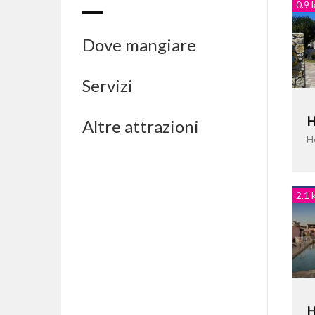
0.9 
Dove mangiare
Servizi
H
Altre attrazioni
H
2.1 
H