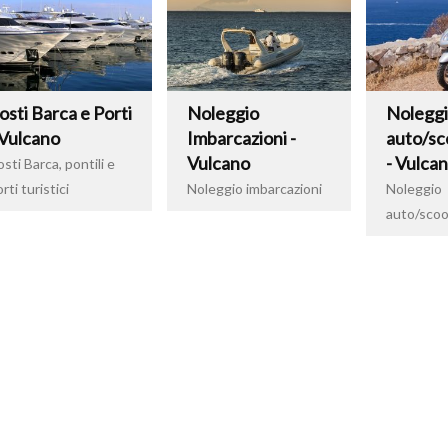
osti Barca e Porti
Noleggio
Nolegg
 Vulcano
Imbarcazioni -
auto/sc
Vulcano
- Vulca
sti Barca, pontili e
rti turistici
Noleggio imbarcazioni
Noleggio
auto/scoo