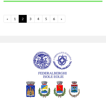
«
1
2
3
4
5
6
»