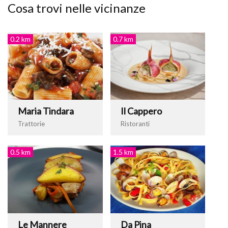
Cosa trovi nelle vicinanze
0.2 km
0.7 km
Maria Tindara
Il Cappero
Trattorie
Ristoranti
0.5 km
1.5 km
Le Mannere
Da Pina