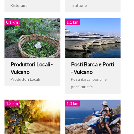
Ristoranti
Trattorie
0.1 km
1.1 km
Produttori Locali -
Posti Barca e Porti
Vulcano
- Vulcano
Produttori Locali
Posti Barca, pontili e
porti turistici
1.3 km
1.3 km