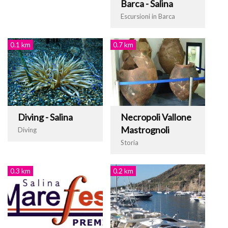
Barca - Salina
Escursioni in Barca
0.1 km
0.7 km
Diving - Salina
Necropoli Vallone
Mastrognoli
Diving
Storia
0.3 km
0.2 km