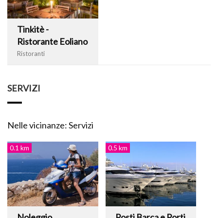
Tinkitè -
Ristorante Eoliano
Ristoranti
SERVIZI
Nelle vicinanze: Servizi
0.1 km
0.5 km
Noleggio
Posti Barca e Porti