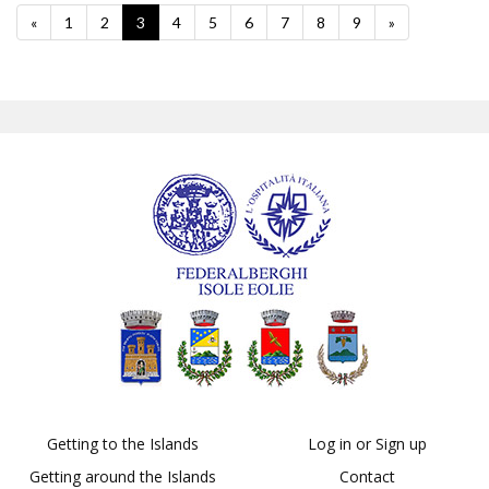
«
1
2
3
4
5
6
7
8
9
»
Getting to the Islands
Log in or Sign up
Getting around the Islands
Contact