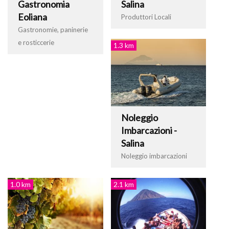
Gastronomia
Salina
Eoliana
Produttori Locali
Gastronomie, paninerie
e rosticcerie
1.3 km
Noleggio
Imbarcazioni -
Salina
Noleggio imbarcazioni
1.0 km
2.1 km