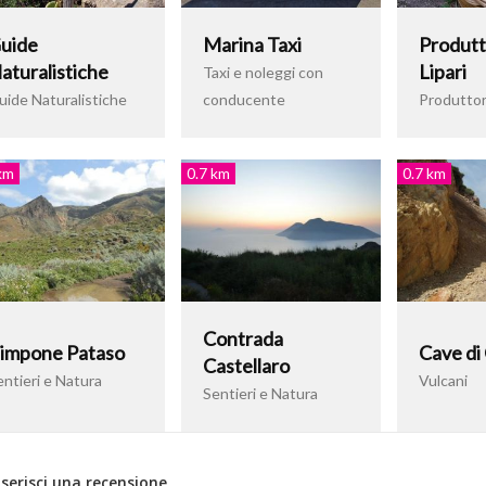
uide
Marina Taxi
Produtto
aturalistiche
Lipari
Taxi e noleggi con
uide Naturalistiche
conducente
Produttori
km
0.7 km
0.7 km
Contrada
impone Pataso
Cave di
Castellaro
ntieri e Natura
Vulcani
Sentieri e Natura
nserisci una recensione