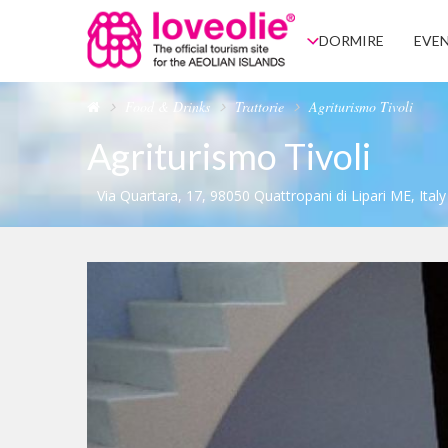
DORMIRE
EVEN
Food & Drinks
Trattorie
Agriturismo Tivoli
Agriturismo Tivoli
Via Quartara, 17, 98050 Quattropani di Lipari ME, Italy