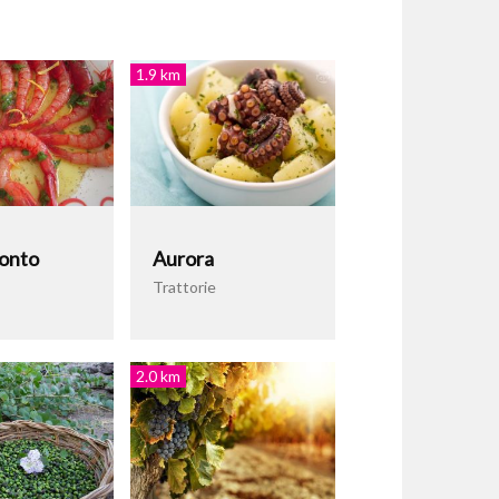
1.9 km
onto
Aurora
Trattorie
2.0 km