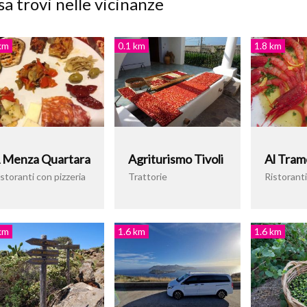
a trovi nelle vicinanze
km
0.1 km
1.8 km
 Menza Quartara
Agriturismo Tivoli
Al Tram
storanti con pizzeria
Trattorie
Ristoranti
km
1.6 km
1.6 km