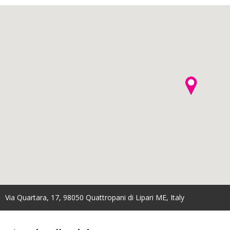
Via Quartara, 17, 98050 Quattropani di Lipari ME, Italy