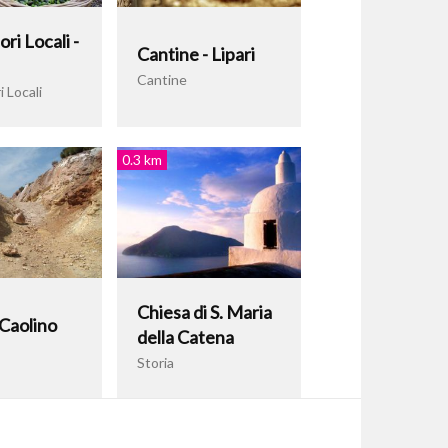
ri Locali -
Cantine - Lipari
Cantine
 Locali
0.3 km
Chiesa di S. Maria
 Caolino
della Catena
Storia