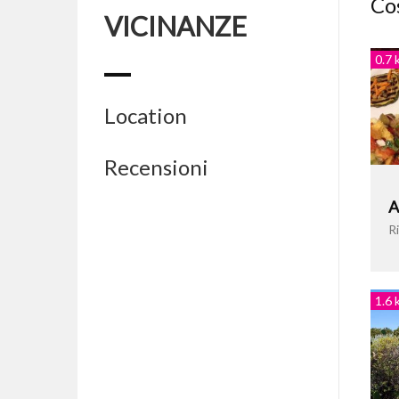
Cos
VICINANZE
0.7 
Location
Recensioni
A
Ri
1.6 