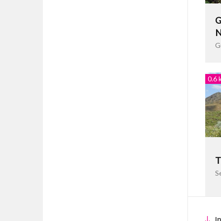
G
N
G
0.6 
T
Se
I