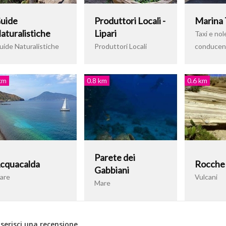
uide
Produttori Locali -
Marina 
aturalistiche
Lipari
Taxi e nol
uide Naturalistiche
Produttori Locali
conducen
km
0.8 km
0.6 km
Parete dei
cquacalda
Rocche
Gabbiani
are
Vulcani
Mare
nserisci una recensione