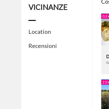
Cos
VICINANZE
0.3 
Location
Recensioni
D
Ri
2.0 