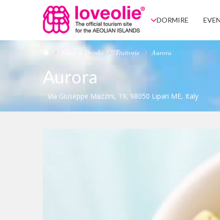
DORMIRE
EVEN
Food & Drinks
Trattorie
Aurora
Aurora
Via Giuseppe Mazzini, 19, 98050 Lipari ME, Italy