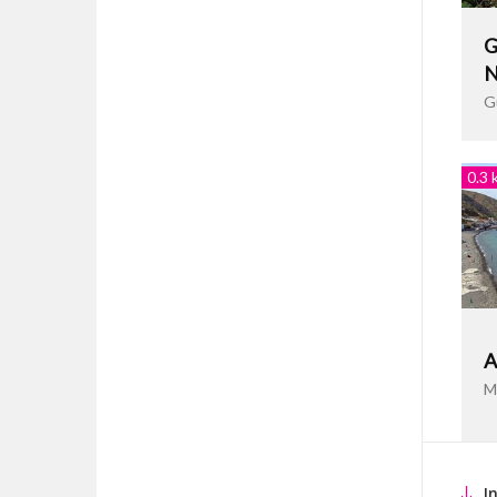
G
N
G
0.3 
A
M
I