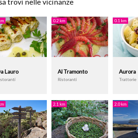
a trovi nelle vicinanze
km
0.2 km
0.1 km
a Lauro
Al Tramonto
Aurora
storanti
Ristoranti
Trattorie
km
2.1 km
2.0 km