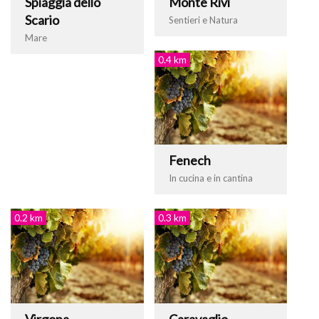
Spiaggia dello
Monte Rivi
Scario
Sentieri e Natura
Mare
0.4 km
Fenech
In cucina e in cantina
0.2 km
0.3 km
Virgona
Caravaglio