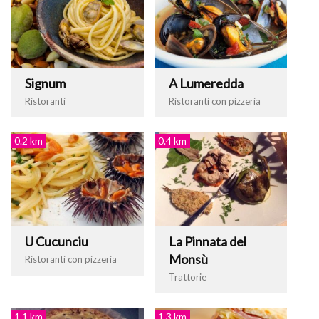
Signum
A Lumeredda
Ristoranti
Ristoranti con pizzeria
0.2 km
0.4 km
U Cucunciu
La Pinnata del
Monsù
Ristoranti con pizzeria
Trattorie
1.1 km
1.3 km