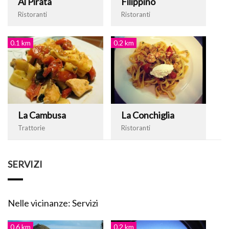
Al Pirata
Filippino
Ristoranti
Ristoranti
0.1 km
0.2 km
La Cambusa
La Conchiglia
Trattorie
Ristoranti
SERVIZI
Nelle vicinanze: Servizi
0.6 km
0.2 km