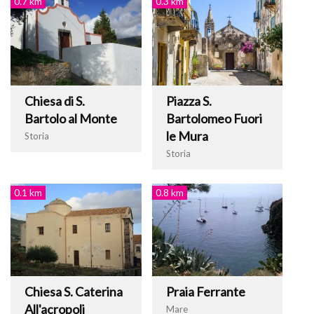
0.7 km
0.3 km
Chiesa di S.
Piazza S.
Bartolo al Monte
Bartolomeo Fuori
le Mura
Storia
Storia
0.1 km
0.8 km
Chiesa S. Caterina
Praia Ferrante
All'acropoli
Mare