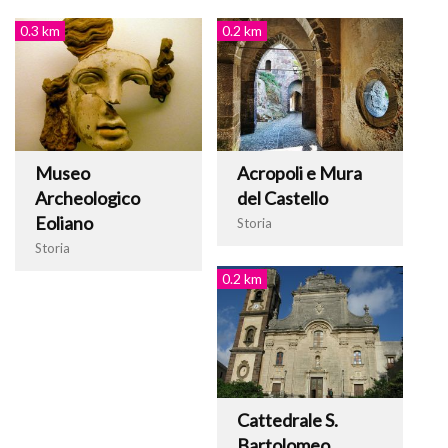
0.3 km
0.2 km
Museo
Acropoli e Mura
Archeologico
del Castello
Eoliano
Storia
Storia
0.2 km
Cattedrale S.
Bartolomeo