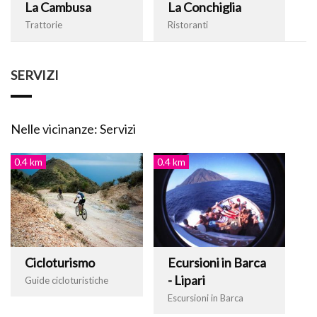
La Cambusa
La Conchiglia
Trattorie
Ristoranti
SERVIZI
Nelle vicinanze: Servizi
0.4 km
0.4 km
Cicloturismo
Ecursioni in Barca
- Lipari
Guide cicloturistiche
Escursioni in Barca