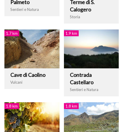
Palmeto
Terme di S.
Calogero
Sentieri e Natura
Storia
1.7 km
1.9 km
Cave di Caolino
Contrada
Castellaro
Vulcani
Sentieri e Natura
1.8 km
1.8 km