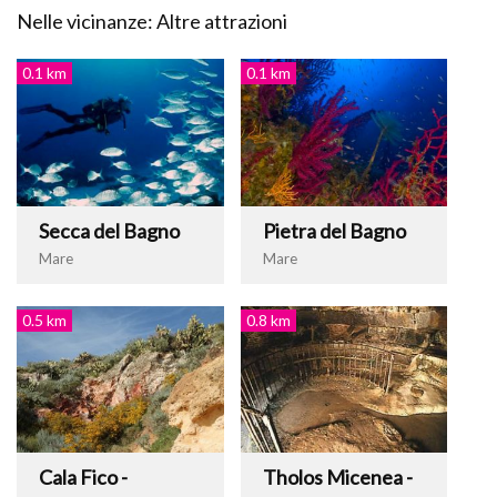
Nelle vicinanze: Altre attrazioni
0.1 km
0.1 km
Secca del Bagno
Pietra del Bagno
Mare
Mare
0.5 km
0.8 km
Cala Fico -
Tholos Micenea -