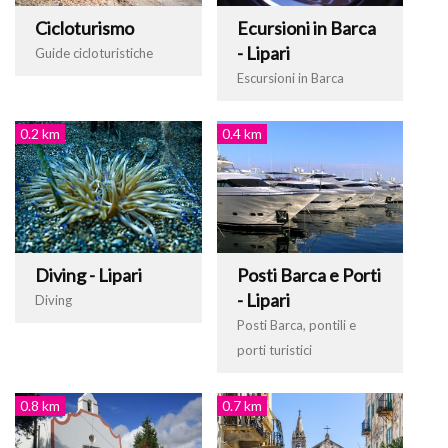
Cicloturismo
Ecursioni in Barca
- Lipari
Guide cicloturistiche
Escursioni in Barca
0.2 km
0.4 km
Diving - Lipari
Posti Barca e Porti
- Lipari
Diving
Posti Barca, pontili e
porti turistici
0.8 km
0.7 km