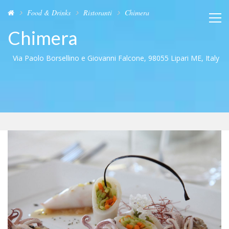
Food & Drinks
Ristoranti
Chimera
Chimera
Via Paolo Borsellino e Giovanni Falcone, 98055 Lipari ME, Italy